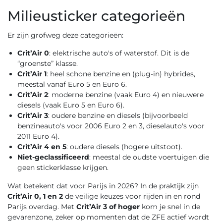
Milieusticker categorieën
Er zijn grofweg deze categorieën:
Crit’Air 0
: elektrische auto's of waterstof. Dit is de
“groenste” klasse.
Crit’Air 1
: heel schone benzine en (plug-in) hybrides,
meestal vanaf Euro 5 en Euro 6.
Crit’Air 2
: moderne benzine (vaak Euro 4) en nieuwere
diesels (vaak Euro 5 en Euro 6).
Crit’Air 3
: oudere benzine en diesels (bijvoorbeeld
benzineauto's voor 2006 Euro 2 en 3, dieselauto's voor
2011 Euro 4).
Crit’Air 4 en 5
: oudere diesels (hogere uitstoot).
Niet-geclassificeerd
: meestal de oudste voertuigen die
geen stickerklasse krijgen.
Wat betekent dat voor Parijs in 2026? In de praktijk zijn
Crit’Air 0, 1 en 2
de veilige keuzes voor rijden in en rond
Parijs overdag. Met
Crit’Air 3 of hoger
kom je snel in de
gevarenzone, zeker op momenten dat de ZFE actief wordt