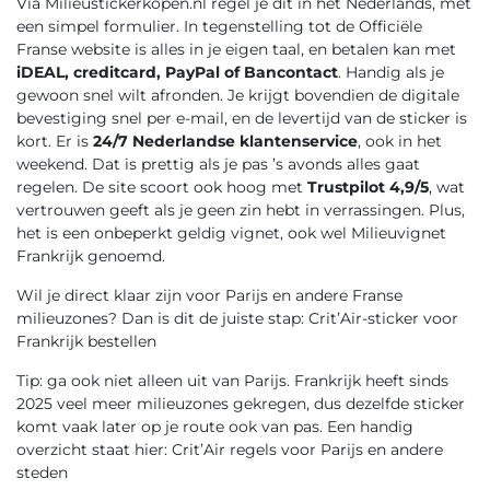
Via Milieustickerkopen.nl regel je dit in het Nederlands, met
een simpel formulier. In tegenstelling tot de Officiële
Franse website is alles in je eigen taal, en betalen kan met
iDEAL, creditcard, PayPal of Bancontact
. Handig als je
gewoon snel wilt afronden. Je krijgt bovendien de digitale
bevestiging snel per e-mail, en de levertijd van de sticker is
kort. Er is
24/7 Nederlandse klantenservice
, ook in het
weekend. Dat is prettig als je pas ’s avonds alles gaat
regelen. De site scoort ook hoog met
Trustpilot 4,9/5
, wat
vertrouwen geeft als je geen zin hebt in verrassingen. Plus,
het is een onbeperkt geldig vignet, ook wel Milieuvignet
Frankrijk genoemd.
Wil je direct klaar zijn voor Parijs en andere Franse
milieuzones? Dan is dit de juiste stap:
Crit’Air-sticker voor
Frankrijk bestellen
Tip: ga ook niet alleen uit van Parijs. Frankrijk heeft sinds
2025 veel meer milieuzones gekregen, dus dezelfde sticker
komt vaak later op je route ook van pas. Een handig
overzicht staat hier:
Crit’Air regels voor Parijs en andere
steden