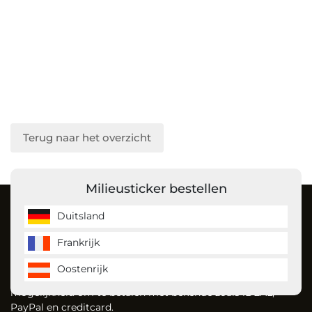
Terug naar het overzicht
Milieusticker bestellen
Over ons
Duitsland
Frankrijk
MilieustickerKopen is de milieusticker specialist en bestelt
u gemakkelijk uw milieusticker voor Duitsland, Frankrijk en
Oostenrijk
vignet voor Oostenrijk. Dankzij onze website heeft u de
mogelijkheid om te betalen met bekende zoals iDEAL,
PayPal en creditcard.