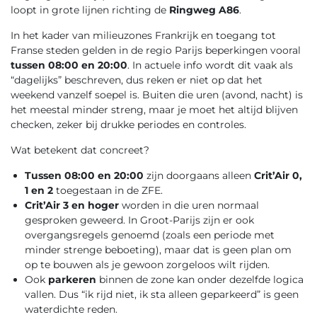
loopt in grote lijnen richting de
Ringweg A86
.
In het kader van milieuzones Frankrijk en toegang tot
Franse steden gelden in de regio Parijs beperkingen vooral
tussen 08:00 en 20:00
. In actuele info wordt dit vaak als
“dagelijks” beschreven, dus reken er niet op dat het
weekend vanzelf soepel is. Buiten die uren (avond, nacht) is
het meestal minder streng, maar je moet het altijd blijven
checken, zeker bij drukke periodes en controles.
Wat betekent dat concreet?
Tussen 08:00 en 20:00
zijn doorgaans alleen
Crit’Air 0,
1 en 2
toegestaan in de ZFE.
Crit’Air 3 en hoger
worden in die uren normaal
gesproken geweerd. In Groot-Parijs zijn er ook
overgangsregels genoemd (zoals een periode met
minder strenge beboeting), maar dat is geen plan om
op te bouwen als je gewoon zorgeloos wilt rijden.
Ook
parkeren
binnen de zone kan onder dezelfde logica
vallen. Dus “ik rijd niet, ik sta alleen geparkeerd” is geen
waterdichte reden.