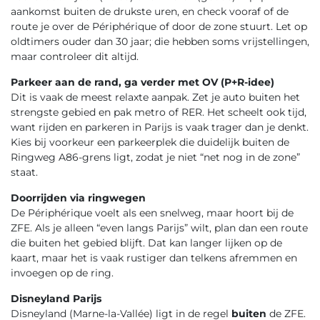
aankomst buiten de drukste uren, en check vooraf of de
route je over de Périphérique of door de zone stuurt. Let op
oldtimers ouder dan 30 jaar; die hebben soms vrijstellingen,
maar controleer dit altijd.
Parkeer aan de rand, ga verder met OV (P+R-idee)
Dit is vaak de meest relaxte aanpak. Zet je auto buiten het
strengste gebied en pak metro of RER. Het scheelt ook tijd,
want rijden en parkeren in Parijs is vaak trager dan je denkt.
Kies bij voorkeur een parkeerplek die duidelijk buiten de
Ringweg A86-grens ligt, zodat je niet “net nog in de zone”
staat.
Doorrijden via ringwegen
De Périphérique voelt als een snelweg, maar hoort bij de
ZFE. Als je alleen “even langs Parijs” wilt, plan dan een route
die buiten het gebied blijft. Dat kan langer lijken op de
kaart, maar het is vaak rustiger dan telkens afremmen en
invoegen op de ring.
Disneyland Parijs
Disneyland (Marne-la-Vallée) ligt in de regel
buiten
de ZFE.