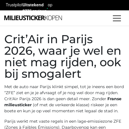
Trustpilot
Uitstekend
op
2775
reviews
Crit’Air in Parijs
2026, waar je wel en
niet mag rijden, ook
bij smogalert
Met de auto naar Parijs klinkt simpel, tot je ineens een bord
“ZFE” ziet en je je afvraagt of je nog wel door mag rijden.
Crit'Air Parijs 2026 is dan geen detail meer. Zonder
Franse
milieusticker
(of met de verkeerde klasse) riskeer je een
boete en kun je op veel momenten niet legaal de stad in.
Parijs werkt met vaste regels in een lage-emissiezone ZFE
(Zones à Faibles Émissions). Daarbovenop kan een