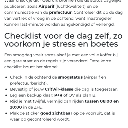
Waar check je dit? Gebruik bronnen die de status dagelijks
publiceren, zoals
Airparif
(luchtkwaliteit) en de
communicatie van de
prefectuur
. Controleer dit op de dag
van vertrek of vroeg in de ochtend, want maatregelen
kunnen last-minute worden aangekondigd of verlengd.
Checklist voor de dag zelf, zo
voorkom je stress en boetes
Een smogdag voelt soms alsof je met een volle koffer bij
een gate staat en de regels zijn veranderd. Deze korte
checklist houdt het simpel:
Check in de ochtend de
smogstatus
(Airparif en
prefectuurbericht).
Bevestig of jouw
Crit’Air-klasse
die dag is toegestaan.
Leg een backup klaar:
P+R
of OV als plan B.
Rijd je met twijfel, vermijd dan rijden
tussen 08:00 en
20:00
in de ZFE.
Plak de sticker
goed zichtbaar
op de voorruit, dat is
waar op gecontroleerd wordt.