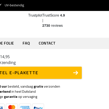
UV-bestendig
Trustpilot
TrustScore
4.9
|
2730
reviews
E FOLIE
FAQ
CONTACT
 14,95
erzending
TEL E-PLAKETTE
0 uur
besteld, vandaag
gratis
verzonden
 erkend
in heel Duitsland
nge
garantie
op vervaging