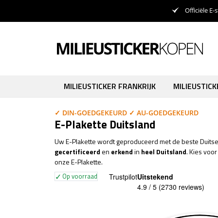
Officiële E-s
MILIEUSTICKER FRANKRIJK
MILIEUSTIC
✓ DIN-GOEDGEKEURD ✓ AU-GOEDGEKEURD
E-Plakette Duitsland
Uw E-Plakette wordt geproduceerd met de beste Duits
gecertificeerd
en
erkend
in
heel Duitsland
. Kies voo
onze E-Plakette.
Op voorraad
Trustpilot
Uitstekend
4.9 / 5
(2730 reviews)