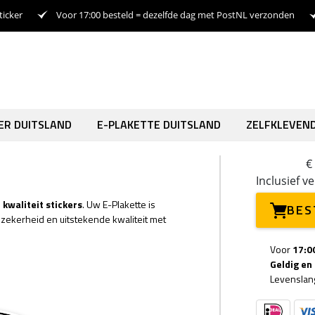
ticker
Voor 17:00 besteld = dezelfde dag met PostNL verzonden
KER DUITSLAND
E-PLAKETTE DUITSLAND
ZELFKLEVEND
€
Inclusief v
e
kwaliteit stickers
. Uw E-Plakette is
BES
r zekerheid en uitstekende kwaliteit met
Voor
17:0
Geldig en
Levensla