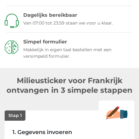
Uw milieusticker/milieuvignet is geldig in heel
Frankrijk
Dagelijks bereikbaar
Van 07:00 tot 23:59 staan we voor u klaar.
Klantenservice in het Nederlands, 7 dagen per
week
Elke dag bereikbaar van 07:00 tot 23:59 - ook in het
Simpel formulier
weekend
Makkelijk in eigen taal bestellen met een
versimpeld formulier.
Milieusticker voor Frankrijk
ontvangen in 3 simpele stappen
Stap 1
1. Gegevens invoeren