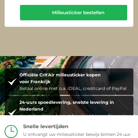
Milieusticker bestellen
Officiële Crit'Air milieusticker kopen
voor Frankrijk
Betaal online met o.a. iDEAL, creditcard of PayPal
24-uurs spoedlevering, snelste levering in
Nederland
Uw milieusticker/vignet bewijs al binnen 24 uur in
uw mailbox
Snelle levertijden
U ontvangt uw milieusticker bewijs binnen 24 uur.
Geldig in heel Frankrijk