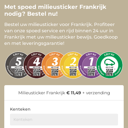
Met spoed milieusticker Frankrijk
nodig? Bestel nu!
Bestel uw milieusticker voor Frankrijk. Profiteer
van onze spoed service en rijd binnen 24 uur in
Frankrijk met uw milieusticker bewijs. Goedkoop
en met leveringsgarantie!
Milieusticker Frankrijk
€ 11,49
+ verzending
Kenteken