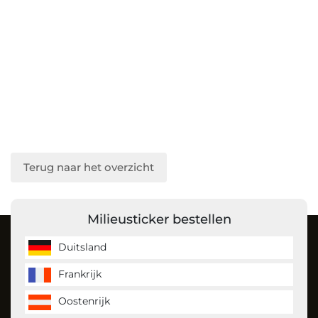
Terug naar het overzicht
Milieusticker bestellen
Over ons
Duitsland
Frankrijk
MilieustickerKopen is de milieusticker specialist en bestelt
u gemakkelijk uw milieusticker voor Duitsland, Frankrijk en
Oostenrijk
vignet voor Oostenrijk. Dankzij onze website heeft u de