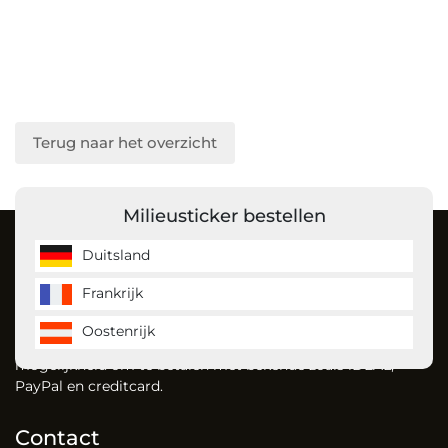
Terug naar het overzicht
Milieusticker bestellen
Over ons
Duitsland
Frankrijk
MilieustickerKopen is de milieusticker specialist en bestelt
u gemakkelijk uw milieusticker voor Duitsland, Frankrijk en
Oostenrijk
vignet voor Oostenrijk. Dankzij onze website heeft u de
mogelijkheid om te betalen met bekende zoals iDEAL,
PayPal en creditcard.
Contact