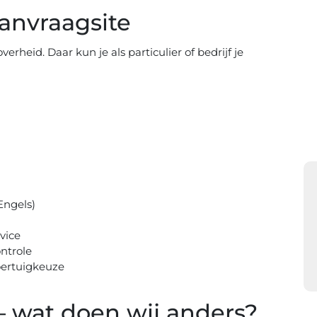
aanvraagsite
erheid. Daar kun je als particulier of bedrijf je
Engels)
vice
ntrole
oertuigkeuze
– wat doen wij anders?