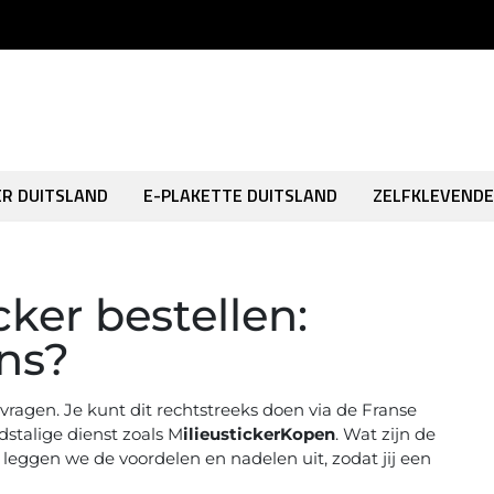
ER DUITSLAND
E-PLAKETTE DUITSLAND
ZELFKLEVENDE
cker bestellen:
ons?
anvragen. Je kunt dit rechtstreeks doen via de Franse
dstalige dienst zoals M
ilieustickerKopen
. Wat zijn de
el leggen we de voordelen en nadelen uit, zodat jij een