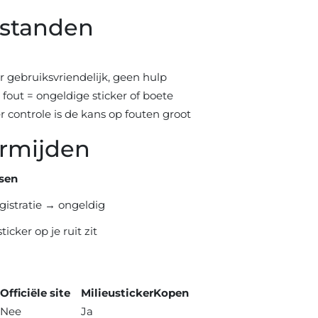
rstanden
 gebruiksvriendelijk, geen hulp
 fout = ongeldige sticker of boete
 controle is de kans op fouten groot
ermijden
sen
gistratie → ongeldig
ticker op je ruit zit
Officiële site
MilieustickerKopen
Nee
Ja