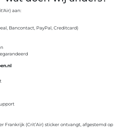
t'Air) aan:
eal, Bancontact, PayPal, Creditcard)
en
gegarandeerd
en.nl
t
support
ker Frankrijk (Crit’Air) sticker ontvangt, afgestemd op