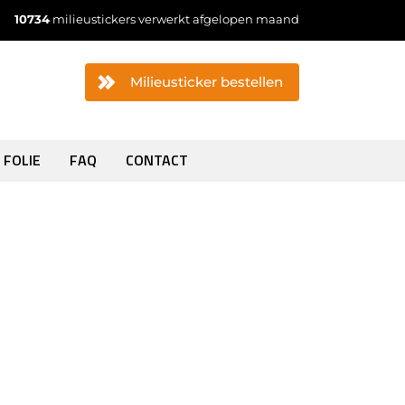
10734
milieustickers verwerkt afgelopen maand
Milieusticker bestellen
 FOLIE
FAQ
CONTACT