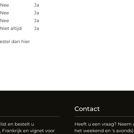
Nee
Ja
Nee
Ja
Nee
Ja
Niet altijd
Ja
estel dan hier
Contact
ist en bestelt u
Heeft u een vraag? Neem co
 Frankrijk en vignet voor
het weekend en 's avonds)