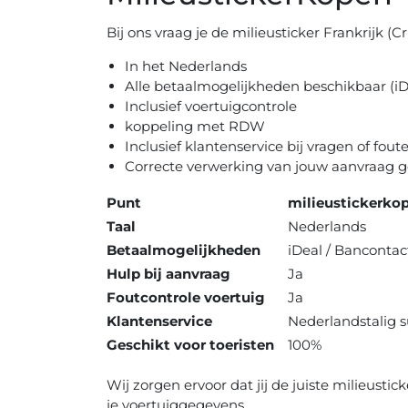
Bij ons vraag je de milieusticker Frankrijk (Cri
In het Nederlands
Alle betaalmogelijkheden beschikbaar (iD
Inclusief voertuigcontrole
koppeling met RDW
Inclusief klantenservice bij vragen of fout
Correcte verwerking van jouw aanvraag 
Punt
milieustickerkop
Taal
Nederlands
Betaalmogelijkheden
iDeal / Bancontac
Hulp bij aanvraag
Ja
Foutcontrole voertuig
Ja
Klantenservice
Nederlandstalig 
Geschikt voor toeristen
100%
Wij zorgen ervoor dat jij de juiste milieustic
je voertuiggegevens.