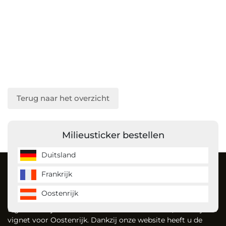
Terug naar het overzicht
Milieusticker bestellen
Duitsland
Over ons
Frankrijk
Oostenrijk
MilieustickerKopen is de milieusticker specialist en bestelt
u gemakkelijk uw milieusticker voor Duitsland, Frankrijk en
vignet voor Oostenrijk. Dankzij onze website heeft u de