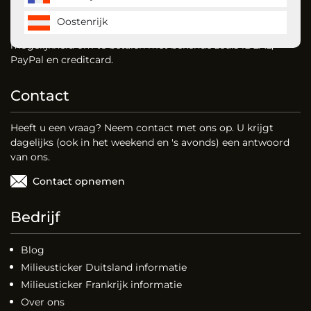
MilieustickerKopen is de milieusticker specialist en bestelt
u gemakkelijk uw milieusticker voor Duitsland, Frankrijk en
Oostenrijk
vignet voor Oostenrijk. Dankzij onze website heeft u de
mogelijkheid om te betalen met bekende zoals iDEAL,
PayPal en creditcard.
Contact
Heeft u een vraag? Neem contact met ons op. U krijgt
dagelijks (ook in het weekend en 's avonds) een antwoord
van ons.
Contact opnemen
Bedrijf
Blog
Milieusticker Duitsland informatie
Milieusticker Frankrijk informatie
Over ons