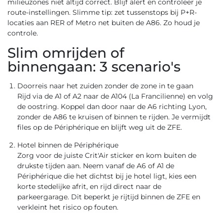
milieuzones niet altijd correct. Blijf alert en controleer je
route-instellingen. Slimme tip: zet tussenstops bij P+R-
locaties aan RER of Metro net buiten de A86. Zo houd je
controle.
Slim omrijden of
binnengaan: 3 scenario's
Doorreis naar het zuiden zonder de zone in te gaan
Rijd via de A1 of A2 naar de A104 (La Francilienne) en volg
de oostring. Koppel dan door naar de A6 richting Lyon,
zonder de A86 te kruisen of binnen te rijden. Je vermijdt
files op de Périphérique en blijft weg uit de ZFE.
Hotel binnen de Périphérique
Zorg voor de juiste Crit'Air sticker en kom buiten de
drukste tijden aan. Neem vanaf de A6 of A1 de
Périphérique die het dichtst bij je hotel ligt, kies een
korte stedelijke afrit, en rijd direct naar de
parkeergarage. Dit beperkt je rijtijd binnen de ZFE en
verkleint het risico op fouten.