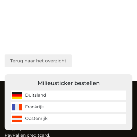
Terug naar het overzicht
Milieusticker bestellen
Over ons
Duitsland
Frankrijk
MilieustickerKopen is de milieusticker specialist en bestelt
u gemakkelijk uw milieusticker voor Duitsland, Frankrijk en
Oostenrijk
vignet voor Oostenrijk. Dankzij onze website heeft u de
mogelijkheid om te betalen met bekende zoals iDEAL,
PayPal en creditcard.