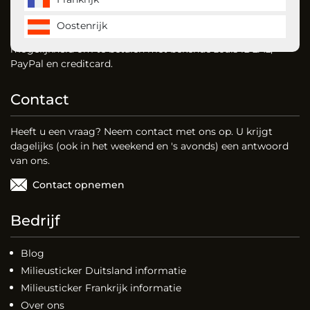
MilieustickerKopen is de milieusticker specialist en bestelt
u gemakkelijk uw milieusticker voor Duitsland, Frankrijk en
Oostenrijk
vignet voor Oostenrijk. Dankzij onze website heeft u de
mogelijkheid om te betalen met bekende zoals iDEAL,
PayPal en creditcard.
Contact
Heeft u een vraag? Neem contact met ons op. U krijgt
dagelijks (ook in het weekend en 's avonds) een antwoord
van ons.
Contact opnemen
Bedrijf
Blog
Milieusticker Duitsland informatie
Milieusticker Frankrijk informatie
Over ons